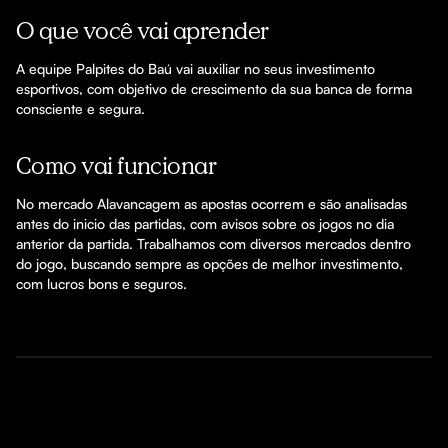
O que você vai aprender
A equipe Palpites do Baú vai auxiliar no seus investimento 
esportivos, com objetivo de crescimento da sua banca de forma 
consciente e segura. 
Como vai funcionar
No mercado Alavancagem as apostas ocorrem e são analisadas 
antes do inicio das partidas, com avisos sobre os jogos no dia 
anterior da partida. Trabalhamos com diversos mercados dentro 
do jogo, buscando sempre as opções de melhor investimento, 
com lucros bons e seguros.