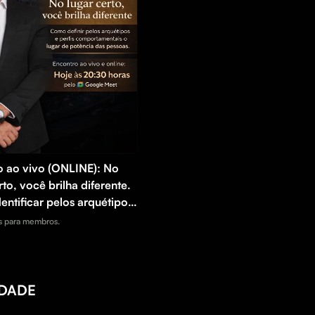
o ao vivo (ONLINE): No
rto, você brilha diferente.
ntificar pelos arquétipos
 comportamentais o lugar
 para membros.
cia das pessoas.
IDADE