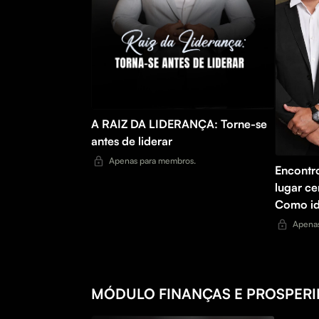
A RAIZ DA LIDERANÇA: Torne-se
antes de liderar
Apenas para membros.
Encontr
lugar ce
Como ide
e perfis
Apenas
de potên
MÓDULO FINANÇAS E PROSPER