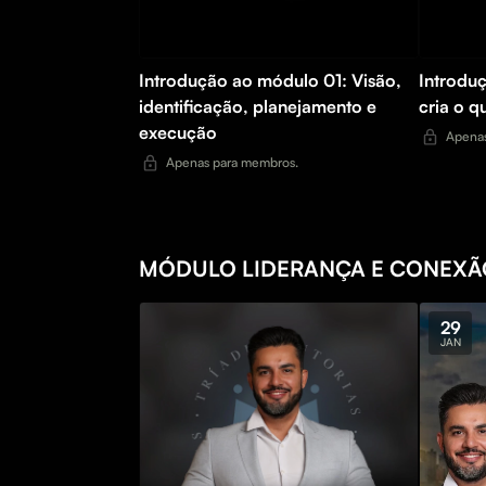
Introdução ao módulo 01: Visão,
Introdu
identificação, planejamento e
cria o q
execução
Apenas
Apenas para membros.
MÓDULO LIDERANÇA E CONEXÃ
29
JAN