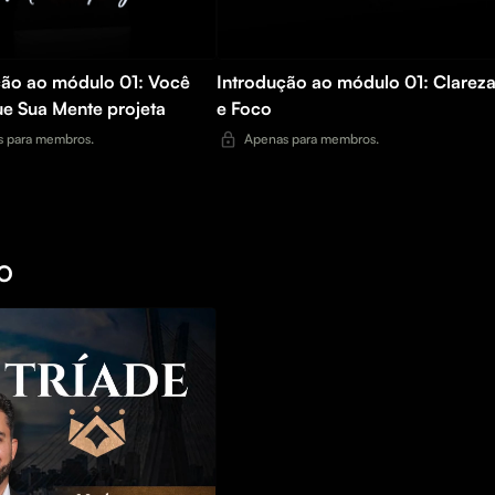
ção ao módulo 01: Você
Introdução ao módulo 01: Clarez
ue Sua Mente projeta
e Foco
 para membros.
Apenas para membros.
O