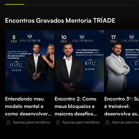
Encontros Gravados Mentoria TRÍADE
5
10
17
FEV
FEV
FEV
Entendendo meu
Encontro 2: Como
Encontro 3º: S
modelo mental e
meus bloqueios e
é treinável:
como desenvolver
maiores desafios
desenvolva as
uma mentalidade de
estão alinhados com
habilidades
Apenas para membros.
Apenas para membros.
Apenas para me
prosperidade.
meu propósito
necessárias pa
seu cresciment