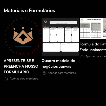
Materiais e Formulários
Fórmula do Fat
Enriqueciment
Apenas para me
APRESENTE-SE E
Quadro modelo de
PREENCHA NOSSO
negócios canvas
FORMULÁRIO
Apenas para membros.
Apenas para membros.