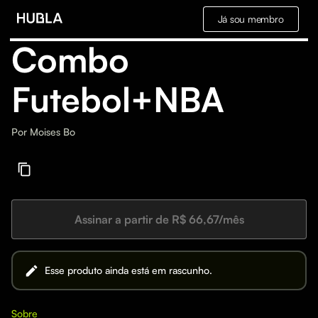
Já sou membro
Combo
Futebol+NBA
Por
Moises Bo
Assinar a partir de R$ 66,67/mês
Esse produto ainda está em rascunho.
Sobre