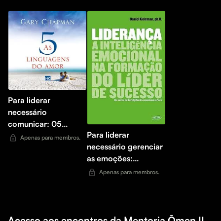
Para liderar
necessário
comunicar: 05
Para liderar
Linguagens do Amor
Apenas para membros.
necessário gerenciar
as emoções:
Liderança
Apenas para membros.
Acesso aos encontros da Mentoria Ōmen II