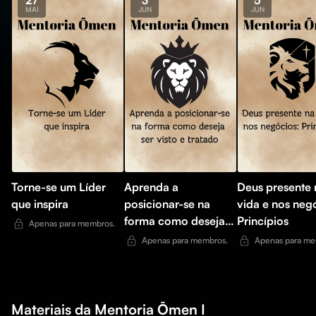
27
3
5
MAI
JUN
JUN
Torne-se um Líder
Aprenda a
Deus presente 
que inspira
posicionar-se na
vida e nos neg
forma como deseja
Princípios
Apenas para membros.
ser visto e tratado
Apenas para membros.
Apenas para me
Materiais da Mentoria Ōmen I