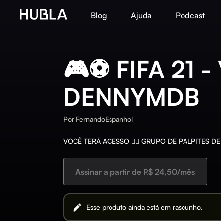
Blog
Ajuda
Podcast
🎮⚽️ FIFA 21 -
DENNYMDB
Por
FernandoEspanhol
VOCÊ TERÁ ACESSO 👇🏾 GRUPO DE PALPITES DE
Assinar a partir de R$ 24,50/mês
Esse produto ainda está em rascunho.