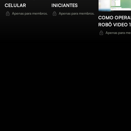
CELULAR
INICIANTES
Apenas para membros.
Apenas para membros.
COMO OPERA
ROBÔ VIDEO 1
Apenas para me