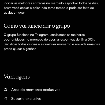
indicar as melhores entradas no mercado esportivo todos os dias, 
basta você copiar e colar, não toma tempo e pode ser feito de 
qualquer lugar
Como vai funcionar o grupo
O grupo funciona no Telegram, analisamos as melhores 
oportunidades no mercado de apostas esportivas de 7h a 00h. 
São dicas todos os dias e a qualquer momento é enviada uma dica 
pra te ajudar a ganhar!!!!
Vantagens
📺
Area de membros exclusivas
📒
Suporte exclusivo