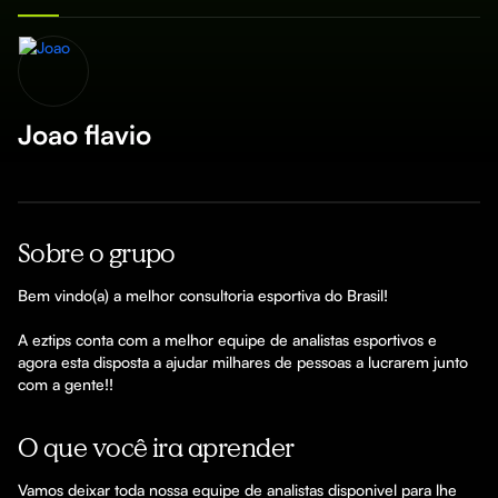
Joao flavio
Sobre o grupo
Bem vindo(a) a melhor consultoria esportiva do Brasil!

A eztips conta com a melhor equipe de analistas esportivos e 
agora esta disposta a ajudar milhares de pessoas a lucrarem junto 
com a gente!! 
O que você ira aprender
Vamos deixar toda nossa equipe de analistas disponivel para lhe 