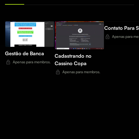
Contato Para S
Apenas para me
Gestão de Banca
Cadastrando no
Apenas para membros.
Cassino Copa
Apenas para membros.