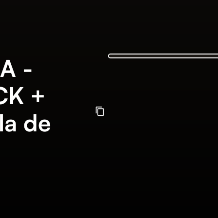
A -
CK +
la de