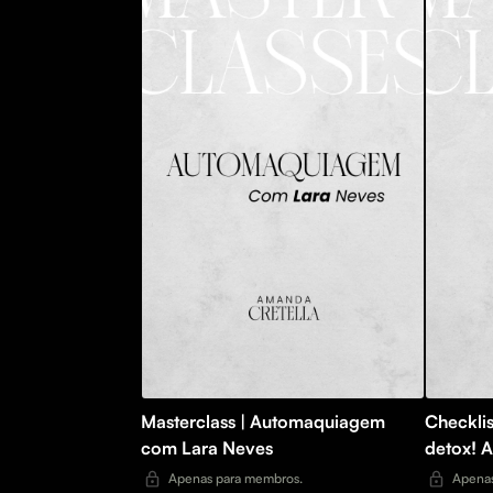
Masterclass | Automaquiagem
Checkli
com Lara Neves
detox! 
Apenas para membros.
Apenas