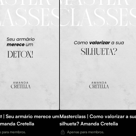
st | Seu armário merece um
Masterclass | Como valorizar a su
Amanda Cretella
silhueta? Amanda Cretella
 para membros.
Apenas para membros.