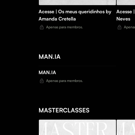
Acesse | Os meus queridinhos by
Acesse |
Amanda Cretella
Neves
Apenas para membros.
Apenas
MAN.IA
MAN.IA
Apenas para membros.
MASTERCLASSES