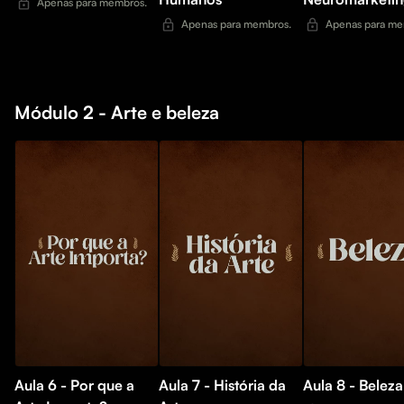
Apenas para membros.
Apenas para membros.
Apenas para me
Módulo 2 - Arte e beleza
Aula 6 - Por que a
Aula 7 - História da
Aula 8 - Beleza