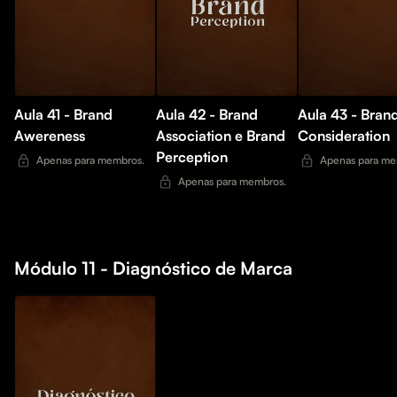
Aula 41 - Brand
Aula 42 - Brand
Aula 43 - Bran
Awereness
Association e Brand
Consideration
Perception
Apenas para membros.
Apenas para me
Apenas para membros.
Módulo 11 - Diagnóstico de Marca