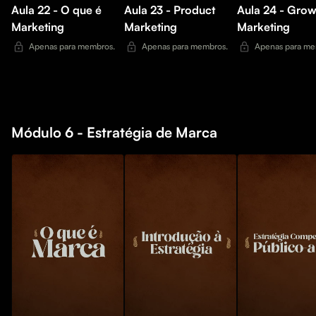
Aula 22 - O que é
Aula 23 - Product
Aula 24 - Grow
Marketing
Marketing
Marketing
Apenas para membros.
Apenas para membros.
Apenas para me
Módulo 6 - Estratégia de Marca