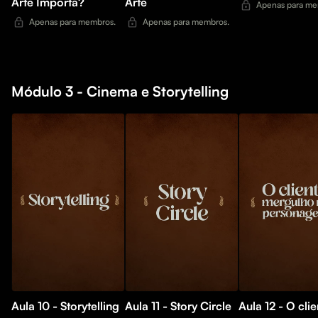
Arte Importa?
Arte
Apenas para me
Apenas para membros.
Apenas para membros.
Módulo 3 - Cinema e Storytelling
Aula 10 - Storytelling
Aula 11 - Story Circle
Aula 12 - O clie