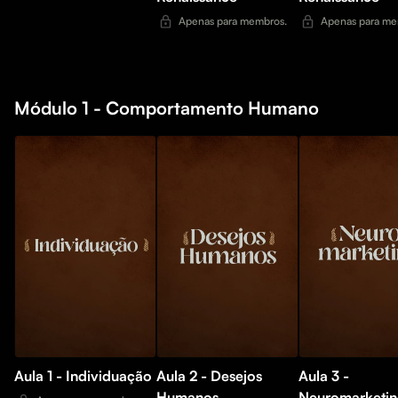
Apenas para membros.
Apenas para me
Módulo 1 - Comportamento Humano
Aula 1 - Individuação
Aula 2 - Desejos
Aula 3 -
Humanos
Neuromarketi