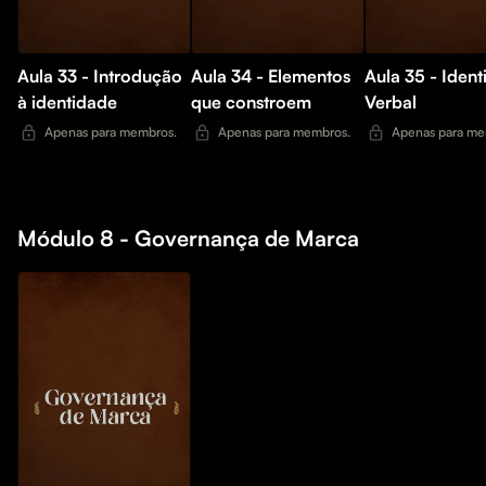
Aula 33 - Introdução
Aula 34 - Elementos
Aula 35 - Iden
à identidade
que constroem
Verbal
Apenas para membros.
Apenas para membros.
Apenas para me
Módulo 8 - Governança de Marca