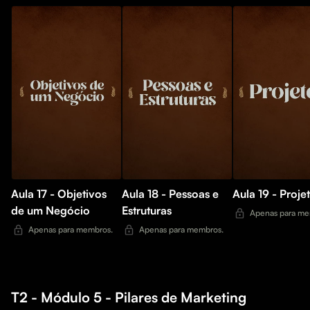
Aula 17 - Objetivos
Aula 18 - Pessoas e
Aula 19 - Proje
de um Negócio
Estruturas
Apenas para me
Apenas para membros.
Apenas para membros.
T2 - Módulo 5 - Pilares de Marketing