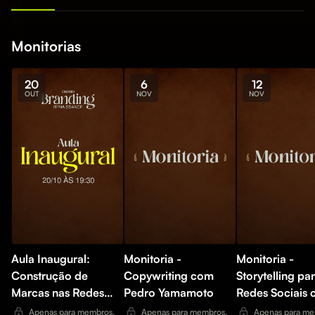
Monitorias
20
6
12
OUT
NOV
NOV
Aula Inaugural:
Monitoria -
Monitoria -
Construção de
Copywriting com
Storytelling pa
Marcas nas Redes
Pedro Yamamoto
Redes Sociais
Sociais
Hanah Franklin
Apenas para membros.
Apenas para membros.
Apenas para me