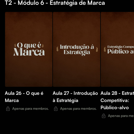
T2 - Módulo 6 - Estratégia de Marca
Aula 26 - O que é
Aula 27 - Introdução
Aula 28 - Estra
Marca
à Estratégia
Competitiva:
Público-alvo
Apenas para membros.
Apenas para membros.
Apenas para me