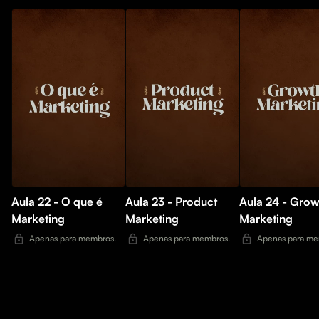
Aula 22 - O que é
Aula 23 - Product
Aula 24 - Grow
Marketing
Marketing
Marketing
Apenas para membros.
Apenas para membros.
Apenas para me