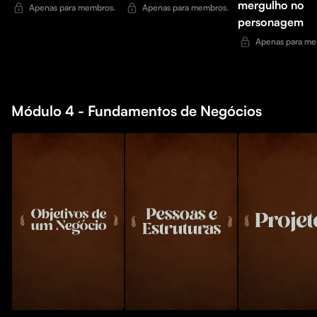
mergulho no
Apenas para membros.
Apenas para membros.
personagem
Apenas para me
Módulo 4 - Fundamentos de Negócios