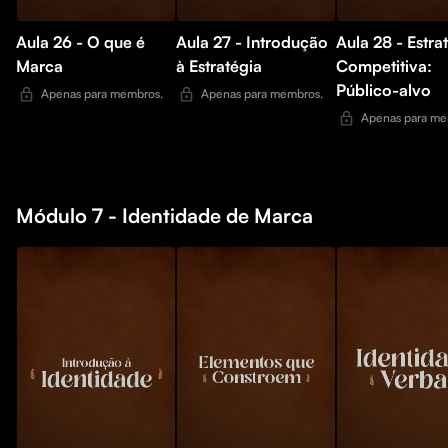
Aula 26 - O que é
Aula 27 - Introdução
Aula 28 - Estra
Marca
à Estratégia
Competitiva:
Público-alvo
Apenas para membros.
Apenas para membros.
Apenas para me
Módulo 7 - Identidade de Marca