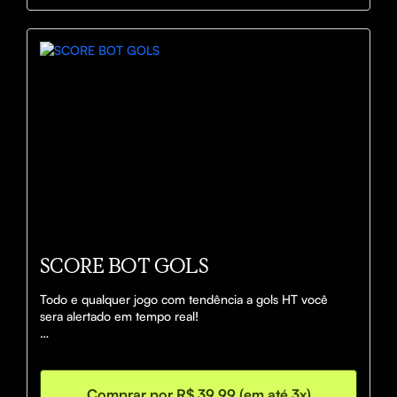
SCORE BOT GOLS
Todo e qualquer jogo com tendência a gols HT você 
sera alertado em tempo real! 

Nosso bot trabalha com inteligência artificial análisando 
todos os jogos com tendência a gol HT, analise de 
graficos E retrospectos de jogos passados!
Comprar por R$ 39,99 (em até 3x)