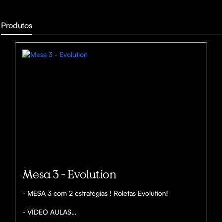
Produtos
Mesa 3 - Evolution
- MESA 3 com 2 estratégias ! Roletas Evolution!

- VÍDEO AULAS

- SUPORTE
