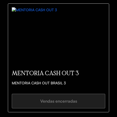
MENTORIA CASH OUT 3
MENTORIA CASH OUT BRASIL 3
Vendas encerradas