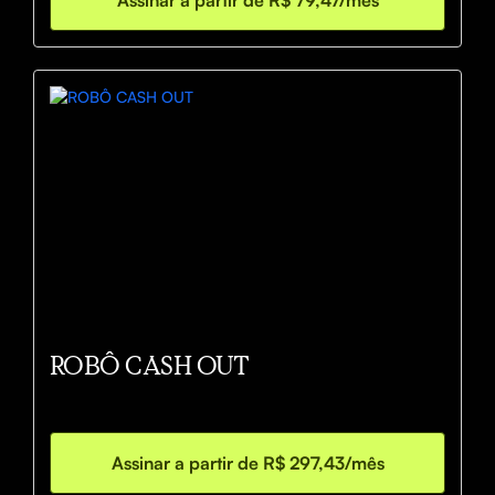
Assinar a partir de R$ 79,47/mês
ROBÔ CASH OUT
Assinar a partir de R$ 297,43/mês