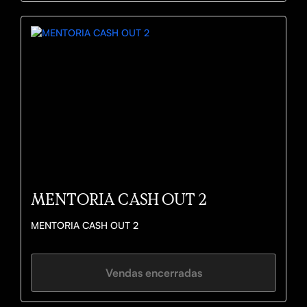
MENTORIA CASH OUT 2
MENTORIA CASH OUT 2
Vendas encerradas