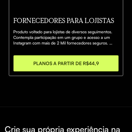
FORNECEDORES PARA LOJISTAS
Produto voltado para lojistas de diversos seguimentos. 
Contempla participação em um grupo e acesso a um 
Instagram com mais de 2 Mil fornecedores seguros. 

Fornecedores de SP, Fortaleza e Pernambuco.

PLANOS A PARTIR DE R$44,9
O acessro dará direito a participação em grupo do 
whatsaap com lojistas e ao instagram fornecedores para 
lojistas.
Crie sua própria experiência na