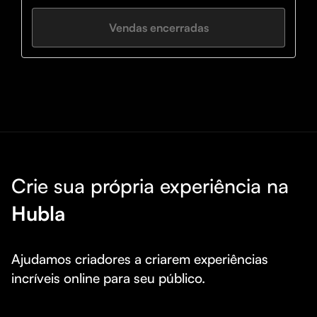
Por gentileza preencher o formulário de cadastro e 
Vendas encerradas
sugestoes: 👉🏻 https://bit.ly/formulariocriativa
Crie sua própria experiência na
Hubla
Ajudamos criadores a criarem experiências 
incríveis online para seu público.