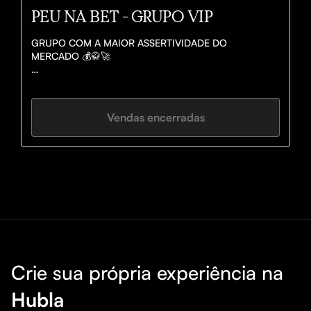
PEU NA BET - GRUPO VIP
GRUPO COM A MAIOR ASSERTIVIDADE DO 
MERCADO 💰🥋🚀

🏅

Se você ainda não faz parte da nossa comunidade e 
Vendas encerradas
grupo VIP, não perca essa oportunidade. Entre em 
contato conosco e saiba mais sobre como se tornar um 
membro. Tenho certeza de que será um investimento 
que vai mudar completamente sua forma de apostar. 
Vamos juntos aumentar nossos ganhos nas apostas 
esportivas!
Crie sua própria experiência na
Hubla