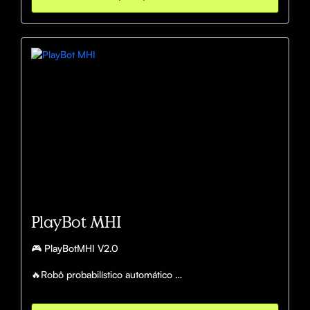
📈 Sinais extras

👉🏻 Indique um amigo e ganhe R$50,00
PlayBot MHI
🎮 PlayBotMHI V2.0

🔥Robô probabilístico automático 

🔥Sem lista de sinal

🔥Opera no melhor par de moeda automático 
