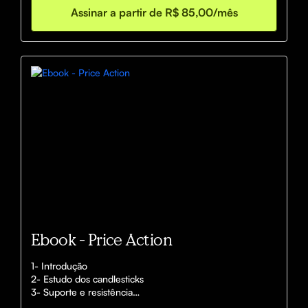
🔥Opera na melhor estratégia automático 

Assinar a partir de R$ 85,00/mês
🔥Faz a troca para a melhor estratégia e par automático 

🔥Martingale - Soros - Sorosgale

🔥Stop Win/Loss

🔥Entradas em M1 ou M5

🔥Análise de tendência 

🔥Reversão de tendência
Ebook - Price Action
1- Introdução

2- Estudo dos candlesticks

3- Suporte e resistência

4- Topos e fundos
