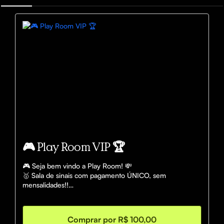
🎮 Play Room VIP 🏆
🎮 Seja bem vindo a Play Room! 💸

🥇 Sala de sinais com pagamento ÚNICO, sem 
mensalidades!!

♻️ Grupo VITALÍCIO

💰 Sinais com alta taxa assertiva

⏱ Listas em M5 e M15

Comprar por R$ 100,00
📊 Suporte online
