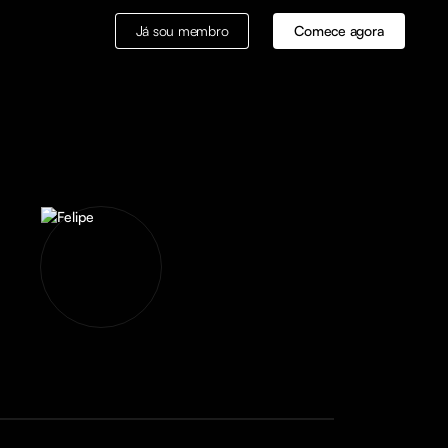
Já sou membro
Comece agora