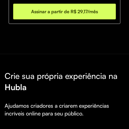
mais deram certo, fará parte do grupo exclusivo com 
dicas diariamente sobre simpatias, cuidados espirituais e 
Assinar a partir de R$ 29,17/mês
principal: Toda segunda-feira, receberá de forma 
individual um resumo semanal feito através do tarot, para 
poder te guiar e você conseguir tomar melhores 
decisões.

Crie sua própria experiência na
Hubla
Ajudamos criadores a criarem experiências 
incríveis online para seu público.